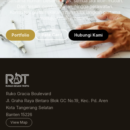
Bersama Rumah Desain Tropis, semua jadi lebih mudah.
Dari desain, pembangunan, hingga perawatan.
Konsultasi gratis sekarang dan mulai langkah pertama
menuju rumah impianmu.
Rate Card
Portfolio
Hubungi Kami
Ruko Gracia Boulevard
Jl. Graha Raya Bintaro Blok GC No.19, Kec. Pd. Aren
Kota Tangerang Selatan
Banten 15226
View Map