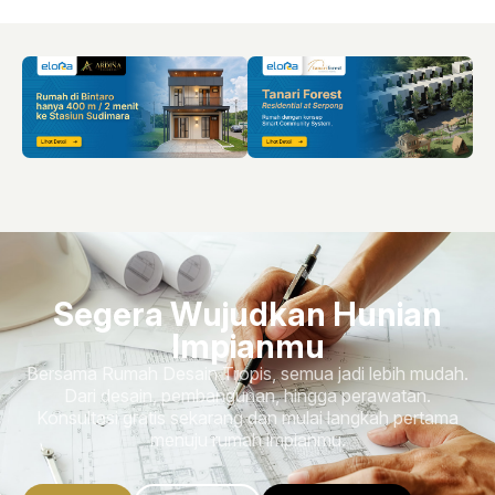
Segera Wujudkan Hunian
Impianmu
Bersama Rumah Desain Tropis, semua jadi lebih mudah.
Dari desain, pembangunan, hingga perawatan.
Konsultasi gratis sekarang dan mulai langkah pertama
menuju rumah impianmu.