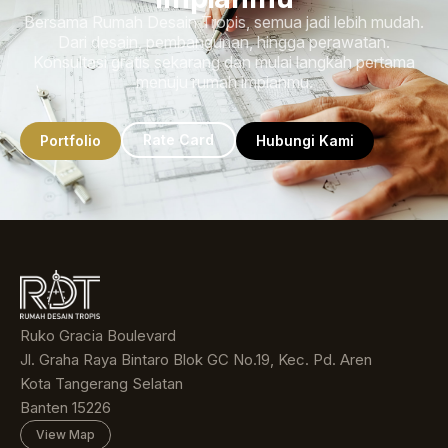
Bersama Rumah Desain Tropis, semua jadi lebih mudah.
Dari desain, pembangunan, hingga perawatan.
Konsultasi gratis sekarang dan mulai langkah pertama
menuju rumah impianmu.
Rate Card
Portfolio
Hubungi Kami
Ruko Gracia Boulevard
Jl. Graha Raya Bintaro Blok GC No.19, Kec. Pd. Aren
Kota Tangerang Selatan
Banten 15226
View Map