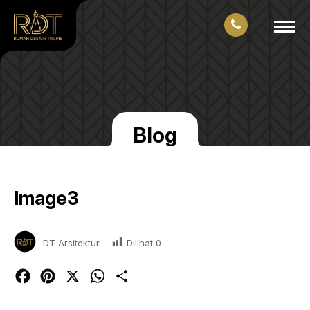
Blog
Image3
Dilihat
0
DT Arsitektur
Facebook
Pinterest
X
WhatsApp
Share