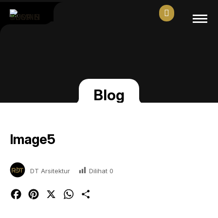
Blog
Image5
Dilihat
0
DT Arsitektur
Facebook
Pinterest
X
WhatsApp
Share