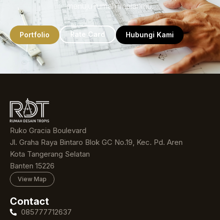
menuju rumah impianmu.
Rate Card
Portfolio
Hubungi Kami
Ruko Gracia Boulevard
Jl. Graha Raya Bintaro Blok GC No.19, Kec. Pd. Aren
Kota Tangerang Selatan
Banten 15226
View Map
Contact
085777712637