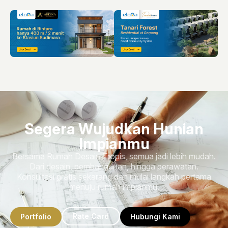
Segera Wujudkan Hunian
Impianmu
Bersama Rumah Desain Tropis, semua jadi lebih mudah.
Dari desain, pembangunan, hingga perawatan.
Konsultasi gratis sekarang dan mulai langkah pertama
menuju rumah impianmu.
Rate Card
Portfolio
Hubungi Kami