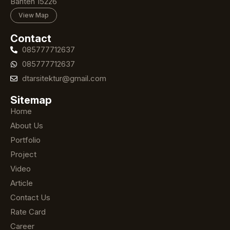
Banten 15226
View Map
Contact
085777712637
085777712637
dtarsitektur@gmail.com
Sitemap
Home
About Us
Portfolio
Project
Video
Article
Contact Us
Rate Card
Career