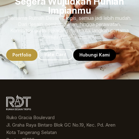
Segera Wujudkan Hunian
Impianmu
Bersama Rumah Desain Tropis, semua jadi lebih mudah.
Dari desain, pembangunan, hingga perawatan.
Konsultasi gratis sekarang dan mulai langkah pertama
menuju rumah impianmu.
Rate Card
Portfolio
Hubungi Kami
Ruko Gracia Boulevard
Jl. Graha Raya Bintaro Blok GC No.19, Kec. Pd. Aren
Kota Tangerang Selatan