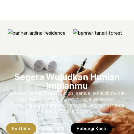
Segera Wujudkan Hunian
Impianmu
Bersama Rumah Desain Tropis, semua jadi lebih mudah.
Dari desain, pembangunan, hingga perawatan.
Konsultasi gratis sekarang dan mulai langkah pertama
menuju rumah impianmu.
Rate Card
Portfolio
Hubungi Kami