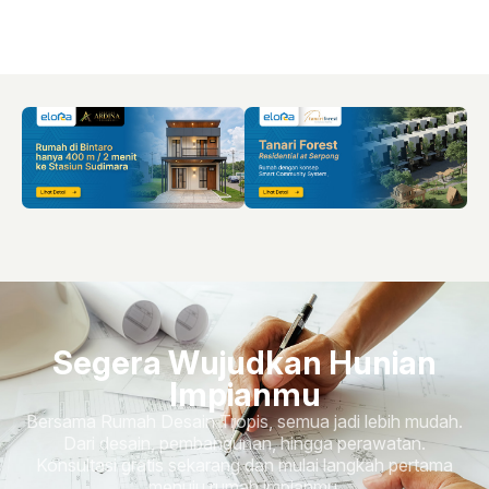
Segera Wujudkan Hunian
Impianmu
Bersama Rumah Desain Tropis, semua jadi lebih mudah.
Dari desain, pembangunan, hingga perawatan.
Konsultasi gratis sekarang dan mulai langkah pertama
menuju rumah impianmu.