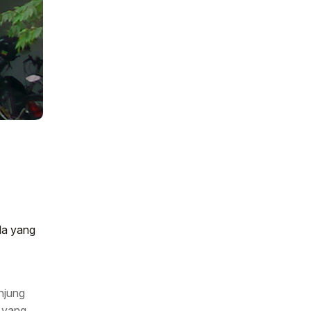
da yang
njung
 yang