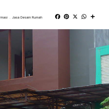
Facebook
Pinterest
X
WhatsApp
Share
rmasi
.
Jasa Desain Rumah