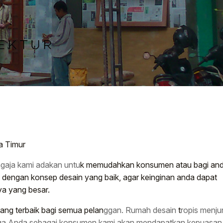
a Timur
ngaja kami adakan untu
k memudahkan konsumen atau bagi an
 dengan konsep desain yang baik, agar keinginan anda dapat
ya yang besar.
ang terbaik bagi semua pelan
ggan. Rumah desain
t
ropis menju
ingga Anda sebagai konsumen kami akan mendapatkan kepuasan