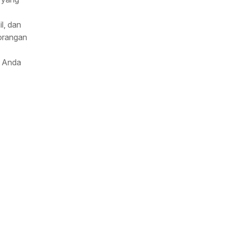
l, dan
rorangan
n Anda