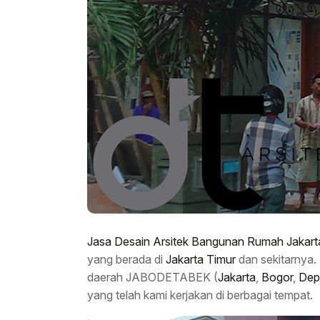
Jasa Desain Arsitek Bangunan Rumah Jakart
yang berada di
Jakarta Timur
dan sekitarnya.
daerah JABODETABEK (
Jakarta
,
Bogor
,
Dep
yang telah kami kerjakan di berbagai tempat.