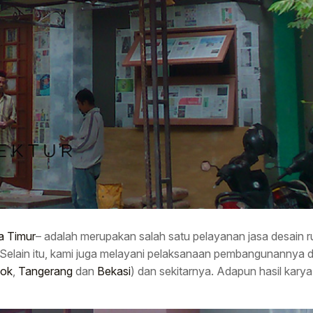
a Timur
– adalah merupakan salah satu pelayanan jasa desain 
 Selain itu, kami juga melayani pelaksanaan pembangunannya d
ok
,
Tangerang
dan
Bekasi
) dan sekitarnya. Adapun hasil karya