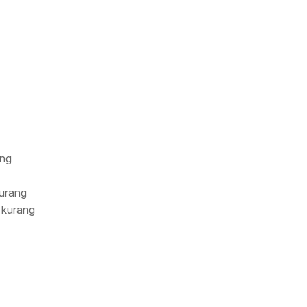
ang
urang
 kurang