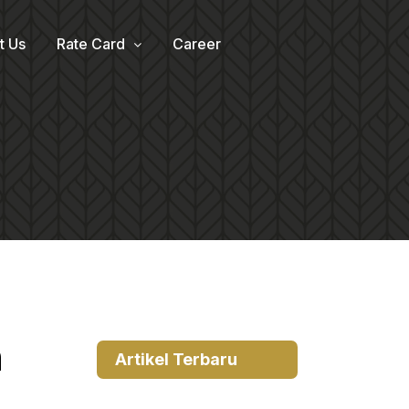
t Us
Rate Card
Career
h
Artikel Terbaru