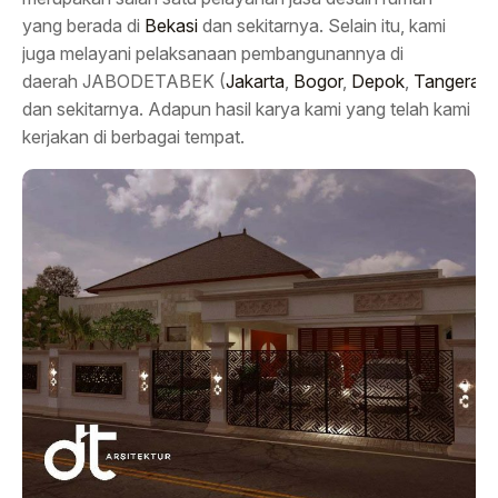
yang berada di
Bekasi
dan sekitarnya. Selain itu, kami
juga melayani pelaksanaan pembangunannya di
daerah JABODETABEK (
Jakarta
,
Bogor
,
Depok
,
Tangeran
dan sekitarnya. Adapun hasil karya kami yang telah kami
kerjakan di berbagai tempat.