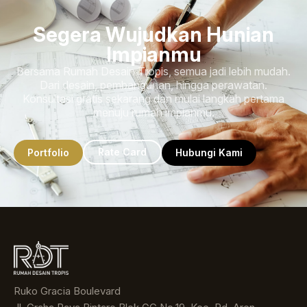
Segera Wujudkan Hunian
Impianmu
Bersama Rumah Desain Tropis, semua jadi lebih mudah.
Dari desain, pembangunan, hingga perawatan.
Konsultasi gratis sekarang dan mulai langkah pertama
menuju rumah impianmu.
Rate Card
Portfolio
Hubungi Kami
Ruko Gracia Boulevard