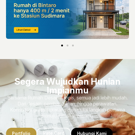
Segera Wujudkan Hunian
Impianmu
Bersama Rumah Desain Tropis, semua jadi lebih mudah.
Dari desain, pembangunan, hingga perawatan.
Konsultasi gratis sekarang dan mulai langkah pertama
menuju rumah impianmu.
Rate Card
Portfolio
Hubungi Kami