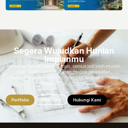
Segera Wujudkan Hunian
Impianmu
Bersama Rumah Desain Tropis, semua jadi lebih mudah.
Dari desain, pembangunan, hingga perawatan.
Konsultasi gratis sekarang dan mulai langkah pertama
menuju rumah impianmu.
Rate Card
Portfolio
Hubungi Kami