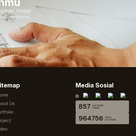
anmu
ngunan, hingga
umah impianmu.
itemap
Media Sosial
ome
bout Us
857
VISITORS
TODAY
rtfolio
964756
TOTAL
oject
VISITORS
ideo