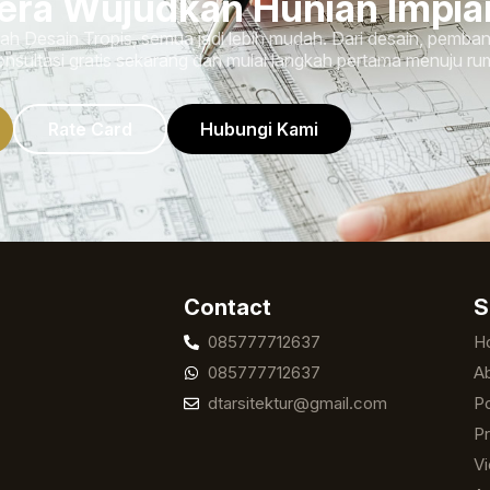
era Wujudkan Hunian Impi
 Desain Tropis, semua jadi lebih mudah. Dari desain, pemba
nsultasi gratis sekarang dan mulai langkah pertama menuju r
Rate Card
Hubungi Kami
Contact
S
085777712637
H
085777712637
A
dtarsitektur@gmail.com
Po
Pr
V