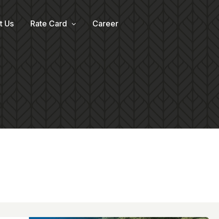
t Us
Rate Card
Career