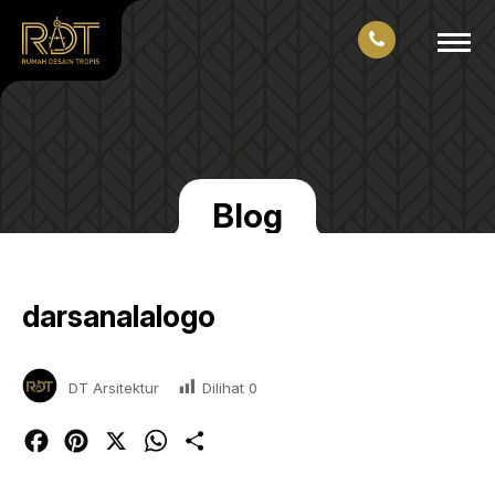
Blog
darsanalalogo
Dilihat
0
DT Arsitektur
Facebook
Pinterest
X
WhatsApp
Share