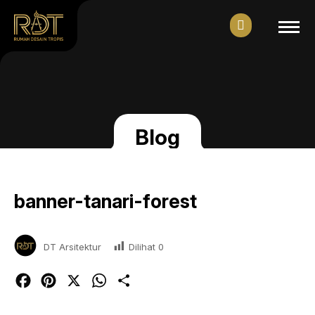
Blog
banner-tanari-forest
Dilihat
0
DT Arsitektur
Facebook
Pinterest
X
WhatsApp
Share