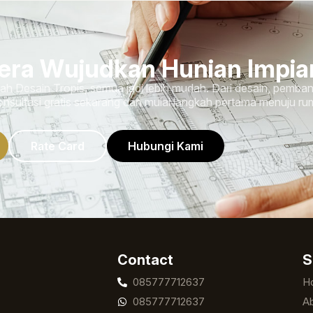
era Wujudkan Hunian Impi
 Desain Tropis, semua jadi lebih mudah. Dari desain, pemba
nsultasi gratis sekarang dan mulai langkah pertama menuju r
Rate Card
Hubungi Kami
Contact
S
085777712637
H
085777712637
A