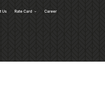
t Us
Rate Card
Career