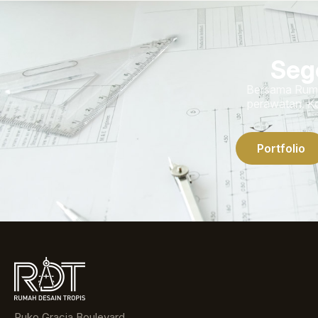
Seg
Bersama Rumah
perawatan. Ko
Portfolio
Ruko Gracia Boulevard