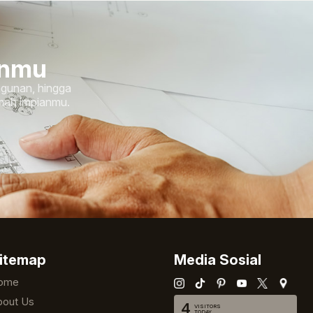
anmu
ngunan, hingga
umah impianmu.
itemap
Media Sosial
ome
bout Us
4
VISITORS
TODAY