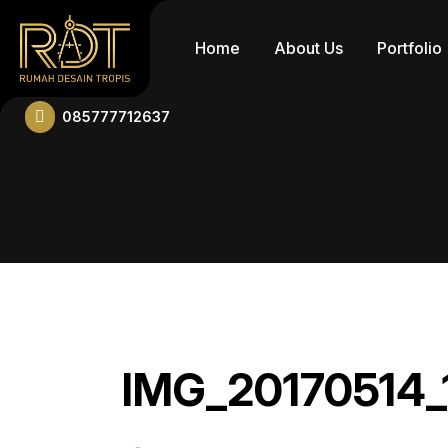
Home
About Us
Portfolio
085777712637
IMG_20170514