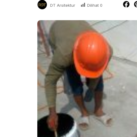
Fa
Dilihat
0
DT Arsitektur