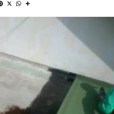
cebook
Pinterest
X
WhatsApp
Share