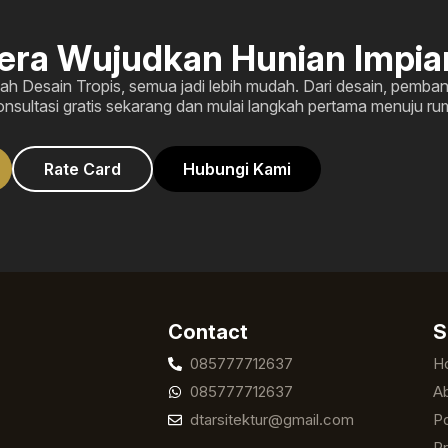
era Wujudkan Hunian Impi
 Desain Tropis, semua jadi lebih mudah. Dari desain, pemba
nsultasi gratis sekarang dan mulai langkah pertama menuju r
Rate Card
Hubungi Kami
Contact
S
085777712637
H
085777712637
A
dtarsitektur@gmail.com
Po
Pr