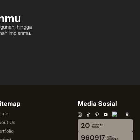
anmu
ngunan, hingga
umah impianmu.
itemap
Media Sosial
ome
bout Us
20
VISITORS
TODAY
rtfolio
960917
TOTAL
oject
VISITORS